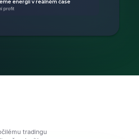
me energii v reálném čase
í profit
ročilému tradingu