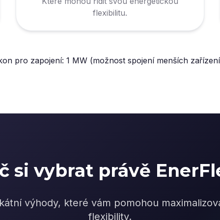
Které mohou řídit svou energetickou
flexibilitu.
kon pro zapojení: 1 MW (možnost spojení menších zařízen
č si vybrat právě EnerFl
kátní výhody, které vám pomohou maximalizovat
flexibility.