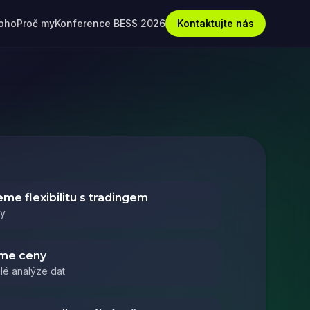
koho
Proč my
Konference BESS 2026
Kontaktujte nás
me flexibilitu s tradingem
ky
eme ceny
lé analýze dat