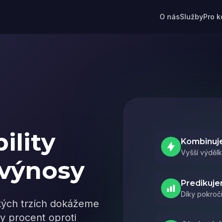
O nás
Služby
Pro 
ility
Kombinuje
Vyšší výděl
 výnosy
Predikuj
Díky pokroči
kých trzích dokážeme
tky procent oproti