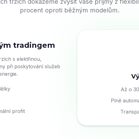
h trzích dokážeme zvýšit vaše příjmy z flexibil
procent oproti běžným modelům.
ckým tradingem
zích s elektřinou,
eny při poskytování služeb
energie.
Vý
dělky
Až o 30 
Plně automa
lní profit
Transpa