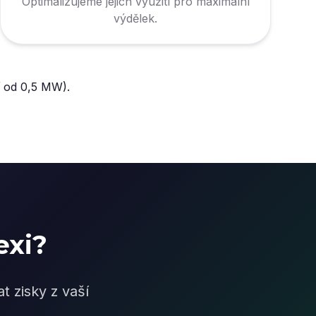
Optimalizujeme jejich využití pro maximální
výdělek.
í od 0,5 MW).
exi?
 zisky z vaší