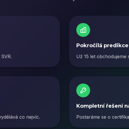
Pokročilá predikce
o SVR.
Už 15 let obchodujeme s
Kompletní řešení na
 vydělává co nejvíc.
Postaráme se o certifika