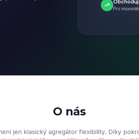
Obchoduje
Pro maximáln
O nás
ení jen klasický agregátor flexibility. Díky pok