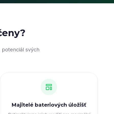
rčeny?
t potenciál svých
Majitelé bateriových úložišť