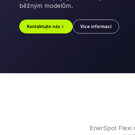
běžným modelům.
Kontaktujte nás
Více informací
EnerSpot Flexi n